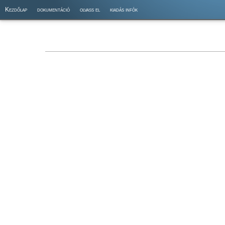
Kezdőlap
dokumentáció
olvass el
kiadás infók